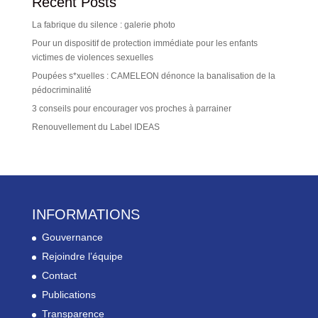
Recent Posts
La fabrique du silence : galerie photo
Pour un dispositif de protection immédiate pour les enfants
victimes de violences sexuelles
Poupées s*xuelles : CAMELEON dénonce la banalisation de la
pédocriminalité
3 conseils pour encourager vos proches à parrainer
Renouvellement du Label IDEAS
INFORMATIONS
Gouvernance
Rejoindre l’équipe
Contact
Publications
Transparence