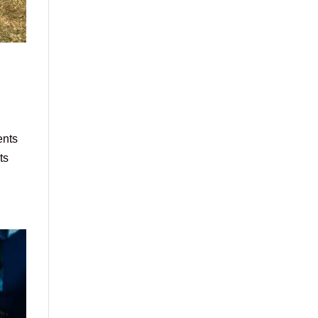
ents
ts