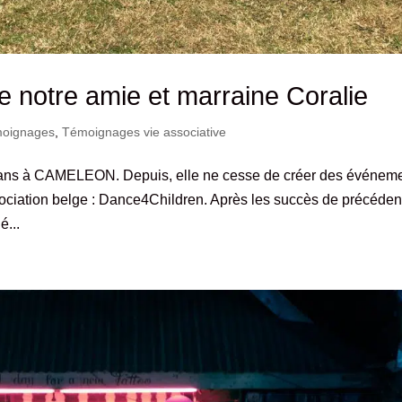
 notre amie et marraine Coralie
oignages
,
Témoignages vie associative
3 ans à CAMELEON. Depuis, elle ne cesse de créer des événem
ciation belge : Dance4Children. Après les succès de précéden
é...