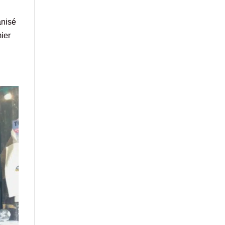
anisé
mier