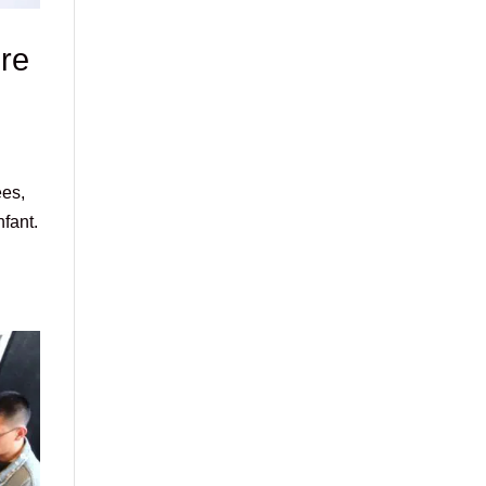
re
ées,
nfant.