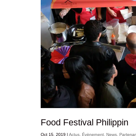
Food Festival Philippin
Oct 15, 2019
|
Actus
,
Évènement
,
News
,
Partenar