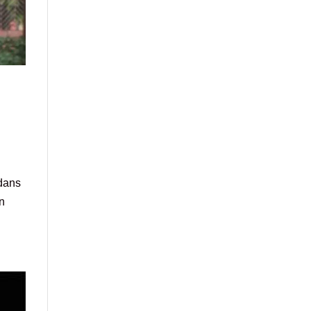
dans
on