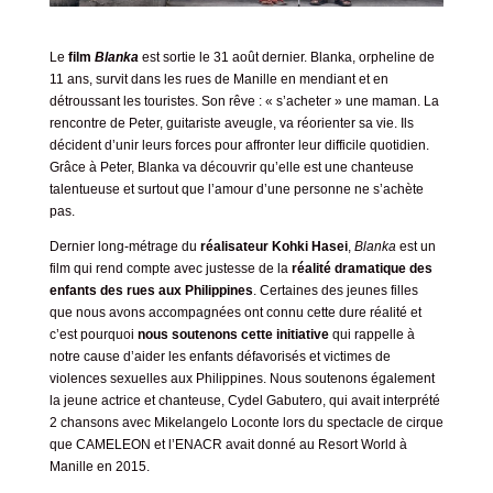
Le
film
Blanka
est sortie le 31 août dernier. Blanka, orpheline de
11 ans, survit dans les rues de Manille en mendiant et en
détroussant les touristes. Son rêve : « s’acheter » une maman. La
rencontre de Peter, guitariste aveugle, va réorienter sa vie. Ils
décident d’unir leurs forces pour affronter leur difficile quotidien.
Grâce à Peter, Blanka va découvrir qu’elle est une chanteuse
talentueuse et surtout que l’amour d’une personne ne s’achète
pas.
Dernier long-métrage du
réalisateur Kohki Hasei
,
Blanka
est un
film qui rend compte avec justesse de la
réalité dramatique des
enfants des rues aux Philippines
. Certaines des jeunes filles
que nous avons accompagnées ont connu cette dure réalité et
c’est pourquoi
nous soutenons cette initiative
qui rappelle à
notre cause d’aider les enfants défavorisés et victimes de
violences sexuelles aux Philippines. Nous soutenons également
la jeune actrice et chanteuse, Cydel Gabutero, qui avait interprété
2 chansons avec Mikelangelo Loconte lors du spectacle de cirque
que CAMELEON et l’ENACR avait donné au Resort World à
Manille en 2015.