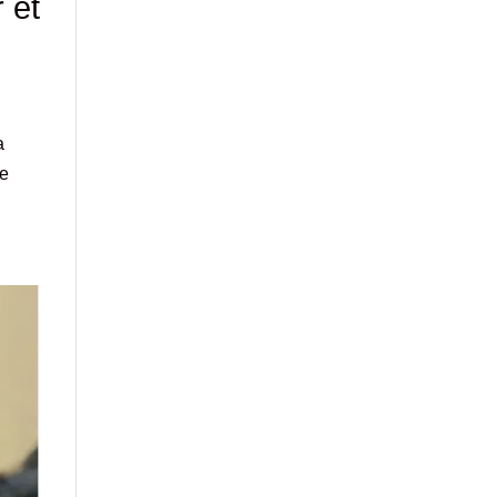
r et
a
ée