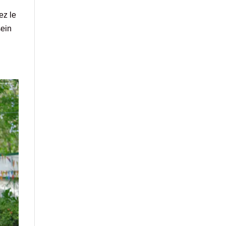
ez le
sein